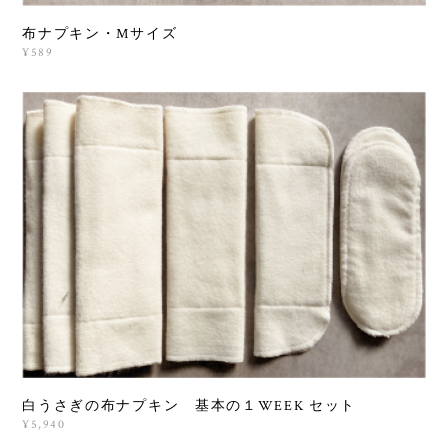
布ナプキン・Mサイズ
¥589
白うさぎの布ナプキン 基本の１WEEK セット
¥5,940