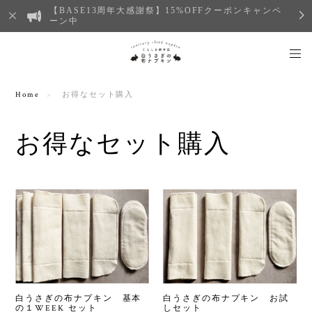
【BASE13周年大感謝祭】15%OFFクーポンキャンペ
ーン中
Home
お得なセット購入
お得なセット購入
白うさぎの布ナプキン 基本
白うさぎの布ナプキン お試
の１WEEK セット
しセット