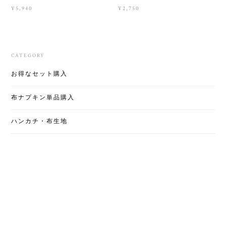
¥5,940
¥2,750
CATEGORY
お得なセット購入
布ナプキン単品購入
ハンカチ・布生地